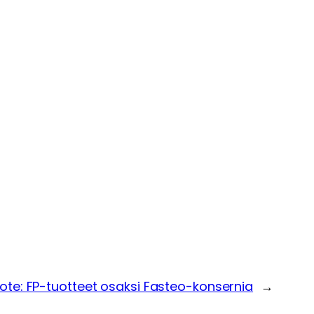
dote: FP-tuotteet osaksi Fasteo-konsernia
→