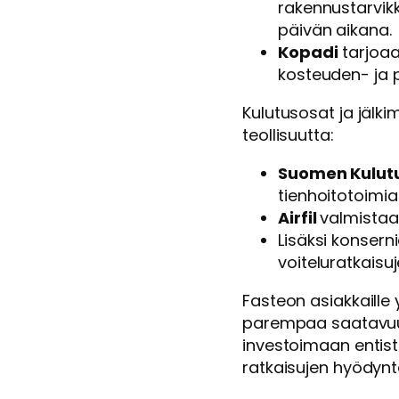
rakennustarvikk
päivän aikana.
Kopadi
tarjoaa
kosteuden- ja pö
Kulutusosat ja jälki
teollisuutta:
Suomen Kulut
tienhoitotoimial
Airfil
valmistaa 
Lisäksi konsern
voiteluratkaisuj
Fasteon asiakkaille
parempaa saatavuutt
investoimaan entis
ratkaisujen hyödynt