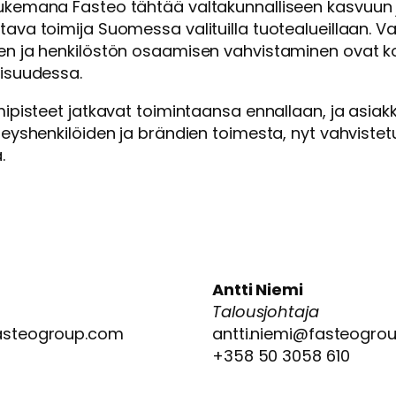
ukemana Fasteo tähtää valtakunnalliseen kasvuun j
ava toimija Suomessa valituilla tuotealueillaan. Va
en ja henkilöstön osaamisen vahvistaminen ovat ko
aisuudessa.
mipisteet jatkavat toimintaansa ennallaan, ja asiakk
hteyshenkilöiden ja brändien toimesta, nyt vahviste
.
Antti Niemi
Talousjohtaja
fasteogroup.com
antti.niemi@fasteogro
+358 50 3058 610