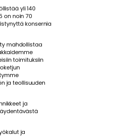
listää yli 140
5 on noin 70
istynyttä konsernia
nty mahdollistaa
iakkaidemme
siin toimituksiin
oketjun
ystymme
 ja teollisuuden
nnikkeet ja
 täydentävästä
yökalut ja