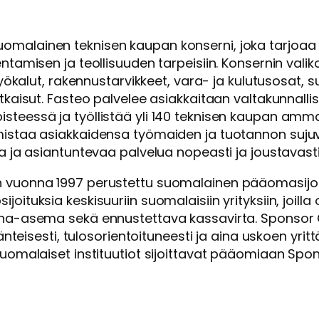
omalainen teknisen kaupan konserni, joka tarjoaa 
ntamisen ja teollisuuden tarpeisiin. Konsernin vali
 työkalut, rakennustarvikkeet, vara- ja kulutusosat,
tkaisut. Fasteo palvelee asiakkaitaan valtakunnallise
teessä ja työllistää yli 140 teknisen kaupan ammat
mistaa asiakkaidensa työmaiden ja tuotannon suju
a ja asiantuntevaa palvelua nopeasti ja joustavasti
 vuonna 1997 perustettu suomalainen pääomasijoitt
oituksia keskisuuriin suomalaisiin yrityksiin, joill
na-asema sekä ennustettava kassavirta. Sponsor C
äjänteisesti, tulosorientoituneesti ja aina uskoen yri
suomalaiset instituutiot sijoittavat pääomiaan Spon