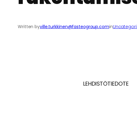
Written by
ville.turkkinen@fasteogroup.com
in
Uncategor
LEHDISTÖTIEDOTE