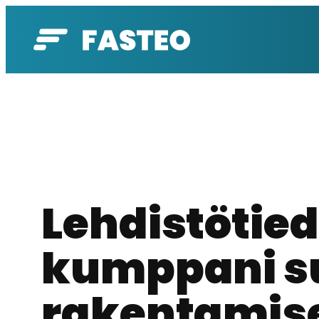
Siirry
sisältöön
Lehdistötied
kumppani s
rakentamisel