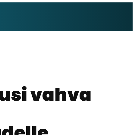
uusi vahva
udelle