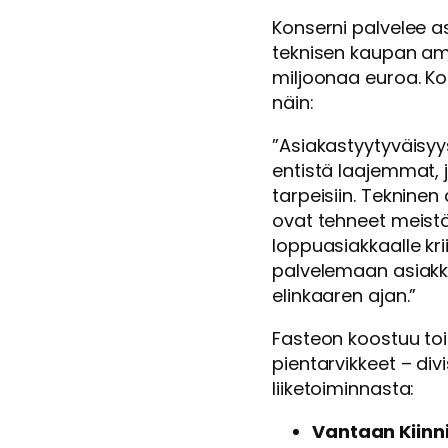
Konserni palvelee asi
teknisen kaupan amm
miljoonaa euroa. Ko
näin:
”Asiakastyytyväisyy
entistä laajemmat
tarpeisiin. Tekninen
ovat tehneet meist
loppuasiakkaalle kr
palvelemaan asiakk
elinkaaren ajan.”
Fasteon koostuu toim
pientarvikkeet – d
liiketoiminnasta:
Vantaan Kiinn