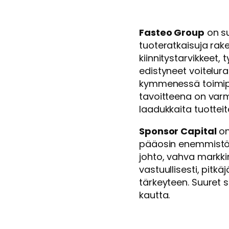
Fasteo Group
on su
tuoteratkaisuja rake
kiinnitystarvikkeet,
edistyneet voitelura
kymmenessä toimipis
tavoitteena on var
laadukkaita tuotteit
Sponsor Capital
on
pääosin enemmistösij
johto, vahva markki
vastuullisesti, pitk
tärkeyteen. Suuret 
kautta.