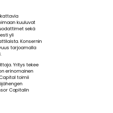
kattavia
koimaan kuuluvat
 suodattimet sekä
sti yli
tilaista. Konsernin
vuus tarjoamalla
.
aja. Yritys tekee
a on erinomainen
apital toimii
ttäjähengen
sor Capitalin