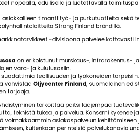
eet nopealla, edullisella ja luotettavalla toimituspa
 asiakkailleen timanttityö- ja purkutuotteita sekä t
lynhallintalaitteita Strong Finland brändillä.
markkinatarvikkeet -divisioona palvelee kattavasti 
usosa
on erikoistunut murskaus-, infrarakennus- j
ojen vara- ja kulutusosiin.
suodattimia teollisuuden ja työkoneiden tarpeisiin.
ia vahvistaa
Öljycenter Finland
, suomalainen edis
en tarjoaja.
 yhdistyminen tarkoittaa paitsi laajempaa tuoteva
a, teknistä tukea ja palvelua. Konserni kykenee j
tä voimakkaammin asiakaspalvelun kehittämiseen ja
ämiseen, kuitenkaan perinteisiä palvelukanavia u