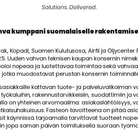
ahva kumppani suomalaiselle rakentamisel
ak, Kopadi, Suomen Kulutusosa, Airfil ja Öljycenter 
25. Uuden vahvan teknisen kaupan konsernin nimeks
oloi nopeaa ja luotettavaa toimintaa sekä vahvaa
, jotka muodostavat perustan konsernin toiminnalle
sasiakkaille kattavan tuote- ja palveluvalikoiman va
n, työkaluihin, rakennustarvikkeisiin, suodattimiin ja v
lla on yhteinen arvomaailma: asiakaslähtöisyys, v
tkaisuhakuisuus. Fasteon tavoitteena on pitää asi
it käynnissä tarjoamalla tarvittavat tuotteet nopea
in jopa saman päivän toimituksella suoraan työmaa