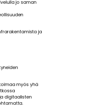
lvelulla jo saman
eollisuuden
infrarakentamista ja
a
tyneiden
likoimaa myös yhä
atkossa
 digitaalisten
nohtamatta.