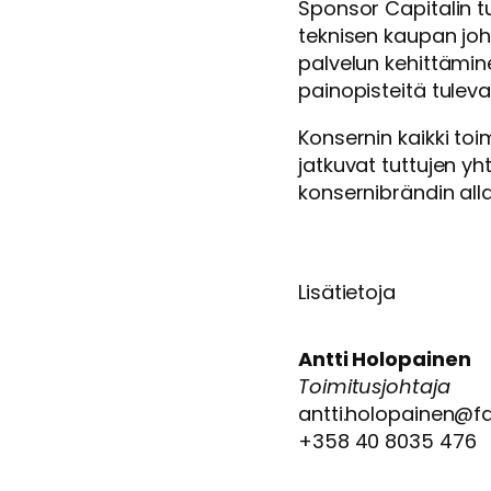
Sponsor Capitalin t
teknisen kaupan joht
palvelun kehittämin
painopisteitä tulev
Konsernin kaikki toi
jatkuvat tuttujen y
konsernibrändin alla
Lisätietoja
Antti Holopainen
Toimitusjohtaja
antti.holopainen@
+358 40 8035 476