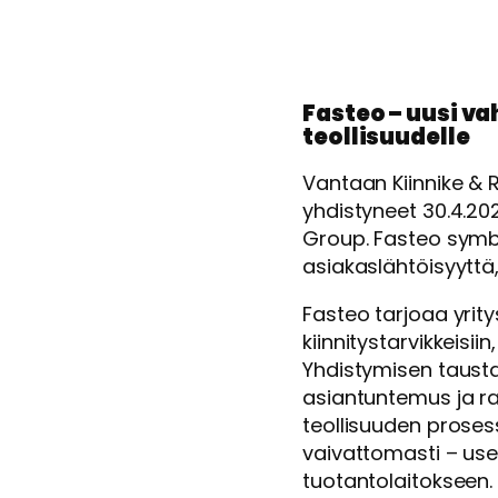
Fasteo – uusi v
teollisuudelle
Vantaan Kiinnike & R
yhdistyneet 30.4.20
Group. Fasteo symb
asiakaslähtöisyyttä
Fasteo tarjoaa yrity
kiinnitystarvikkeisii
Yhdistymisen tausta
asiantuntemus ja ra
teollisuuden prosess
vaivattomasti – use
tuotantolaitokseen.