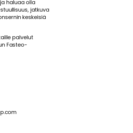
a haluaa olla
stuullisuus, jatkuva
nsernin keskeisiä
aille palvelut
tun Fasteo-
up.com