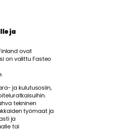
le ja
Finland ovat
i on valittu Fasteo
.
ra- ja kulutusosiin,
oiteluratkaisuihin.
ahva tekninen
akkaiden työmaat ja
sti ja
lle tai