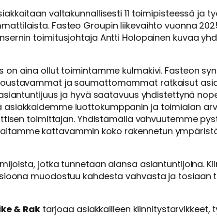
akkaitaan valtakunnallisesti 11 toimipisteessä ja työl
attilaista. Fasteo Groupin liikevaihto vuonna 202
nsernin toimitusjohtaja Antti Holopainen kuvaa yhd
s on aina ollut toimintamme kulmakivi. Fasteon sy
, joustavammat ja saumattomammat ratkaisut as
 asiantuntijuus ja hyvä saatavuus yhdistettynä nopei
ä asiakkaidemme luottokumppanin ja toimialan arv
iittisen toimittajan. Yhdistämällä vahvuutemme p
aitamme kattavammin koko rakennetun ympäristön
ijoista, jotka tunnetaan alansa asiantuntijoina. Kii
ivisioona muodostuu kahdesta vahvasta ja tosiaan
ike & Rak
tarjoaa asiakkailleen kiinnitystarvikkeet, t