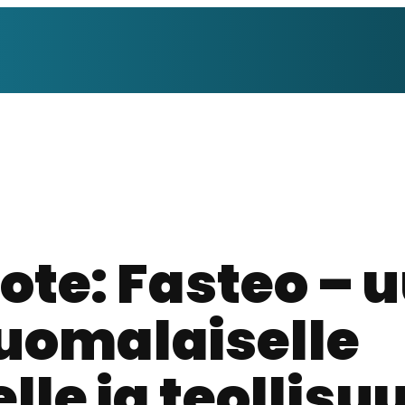
ote: Fasteo – 
uomalaiselle
le ja teollisu